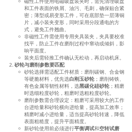
磁性工件使用电磁吸盘装夹时，需先清理吸盘
和工件表面的铁屑、油污、毛刺，确保贴合紧
密；薄型或易变形工件，可在底部垫一层薄铜
片，减小装夹变形，同时采用分段通电的方
式，避免工件翘曲。
非磁性工件需使用专用夹具装夹，夹具要校准
找平，防止工件在磨削过程中窜动或倾斜，影
响平面度。
装夹后需轻推工件确认无松动，再启动机床。
砂轮与磨削参数要匹配
砂轮选择需适配工件材质：磨削碳钢、合金钢
等硬脆材料，优先选
白刚玉砂轮
；磨削铸铁、
有色金属等韧性材料，选
黑碳化硅砂轮
；精磨
时选细粒度砂轮，粗磨时选粗粒度砂轮。
磨削参数需合理设定：粗磨可采用较大的工作
台进给量和砂轮横向进给量，提高加工效率；
精磨时减小进给量，适当提高砂轮转速，降低
表面粗糙度，提升平面精度。
新砂轮使用前必须进行
平衡调试
和
空转试磨