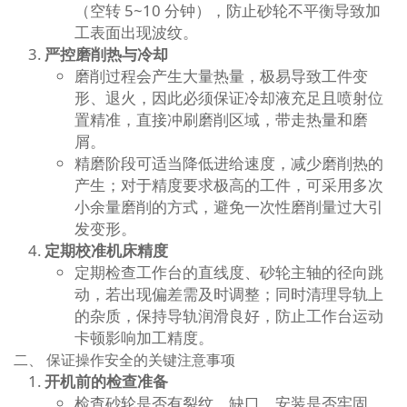
（空转 5~10 分钟），防止砂轮不平衡导致加
工表面出现波纹。
严控磨削热与冷却
磨削过程会产生大量热量，极易导致工件变
形、退火，因此必须保证冷却液充足且喷射位
置精准，直接冲刷磨削区域，带走热量和磨
屑。
精磨阶段可适当降低进给速度，减少磨削热的
产生；对于精度要求极高的工件，可采用多次
小余量磨削的方式，避免一次性磨削量过大引
发变形。
定期校准机床精度
定期检查工作台的直线度、砂轮主轴的径向跳
动，若出现偏差需及时调整；同时清理导轨上
的杂质，保持导轨润滑良好，防止工作台运动
卡顿影响加工精度。
二、 保证操作安全的关键注意事项
开机前的检查准备
检查砂轮是否有裂纹、缺口，安装是否牢固，