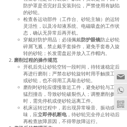
防护罩是否完好且安装到位，严禁使用有缺陷
的砂轮。
检查各运动部件（工作台、砂轮主轴）的运转
灵活性，以及冷却液系统、电磁吸盘的工作状
态，确认无异常后再开机。
穿戴好防护用品：必须佩戴
防护眼镜
防止砂轮
碎屑飞溅，禁止戴手套操作，避免手套卷入旋
转的砂轮；长发需盘起并放入工作帽内。
磨削过程的操作规范
开机后先让砂轮空转一段时间，待转速稳定后
再进行磨削；严禁在砂轮旋转时用手触摸工件
或砂轮，也不得用工具敲击砂轮。
磨削时砂轮应缓慢靠近工件，避免砂轮与工件
猛烈撞击，导致砂轮破裂伤人；调整磨削参数
时，需先停机或使砂轮远离工件。
机床运转过程中，若出现异常噪音、振动或异
味，应
立即停机断电
，待砂轮完全停止转动后
再检查故障原因，不得带故障运行。