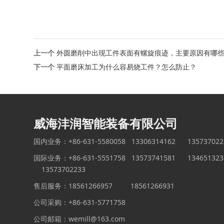
上一个
外圆磨削中出现工件表面有螺旋痕迹，主要原因有哪
下一个
平面磨床加工为什么容易烧工件？怎么防止？
威海沣润智能装备有限公司
国内业务：+86-631-5580058 13306314162 13573702
国际业务：+86-631-5551758 13573741581 134651323
13573702233
售后服务：18561266957 18561266931
公司采购：+86-631-5771758
公司邮箱：wemill@163.com